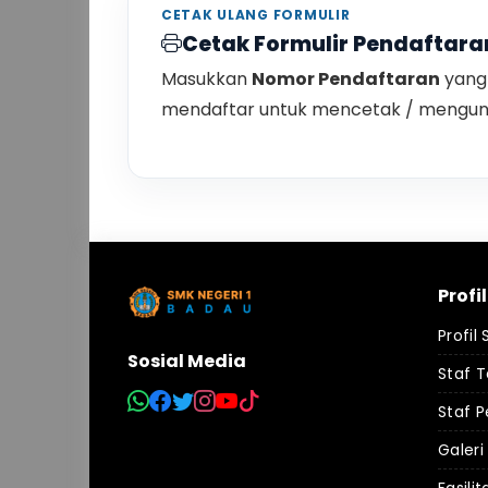
CETAK ULANG FORMULIR
Cetak Formulir Pendaftara
Masukkan
Nomor Pendaftaran
yang 
mendaftar untuk mencetak / mengund
Profi
Profil
Sosial Media
Staf 
Staf P
Galeri