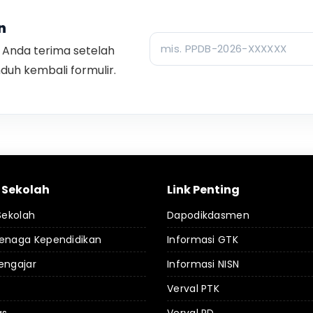
n
Anda terima setelah
uh kembali formulir.
l Sekolah
Link Penting
 Sekolah
Dapodikdasmen
Tenaga Kependidikan
Informasi GTK
engajar
Informasi NISN
Verval PTK