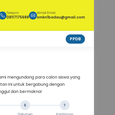
Telepon
Almat Email
08117175688
smkn1badau@gmail.com
PPDB
ami mengundang para calon siswa yang
tan ini untuk bergabung dengan
 unggul dan bermakna!
6
7
Dokumen
Konfirmasi