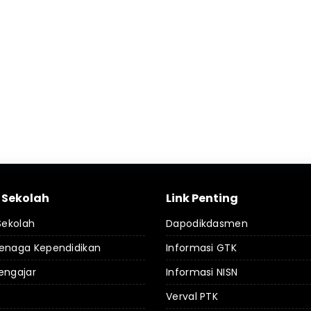
l Sekolah
Link Penting
 Sekolah
Dapodikdasmen
Tenaga Kependidikan
Informasi GTK
engajar
Informasi NISN
Verval PTK