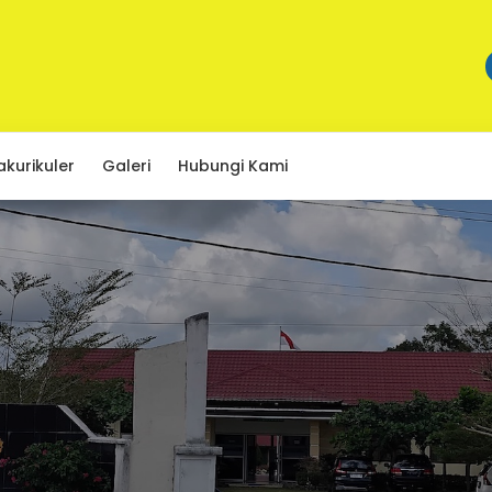
akurikuler
Galeri
Hubungi Kami