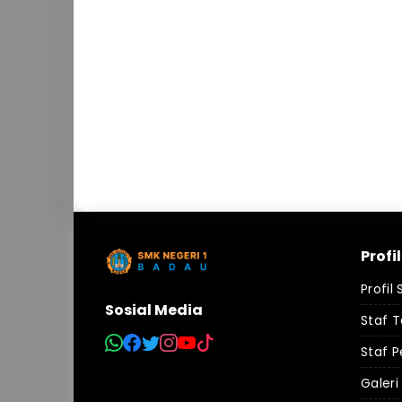
Profi
Profil
Sosial Media
Staf 
Staf P
Galeri