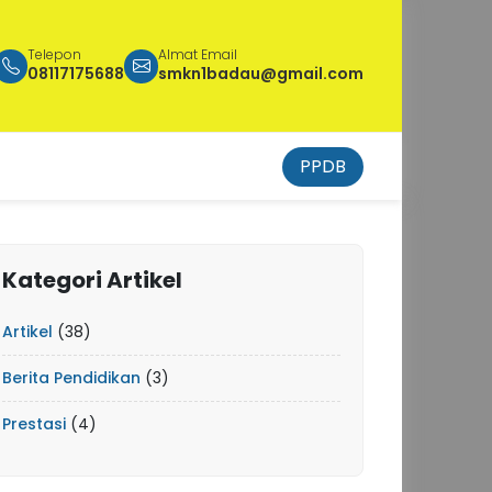
Telepon
Almat Email
08117175688
smkn1badau@gmail.com
PPDB
Kategori Artikel
Artikel
(38)
Berita Pendidikan
(3)
Prestasi
(4)