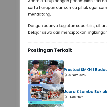
Acara ditutup dengan penampilan seni da
serta harapan dari semua pihak agar sem
mendatang.
Dengan adanya kegiatan seperti ini, dih
belajar siswa dan menciptakan lingkungan 
Postingan Terkait
Prestasi SMKN 1 Bad
20 Nov 2025
Juara 3 Lomba Bakiak
8 Des 2025