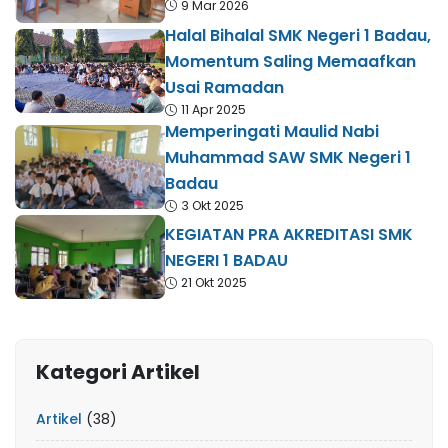
9 Mar 2026
Halal Bihalal SMK Negeri 1 Badau,
Momentum Saling Memaafkan
Usai Ramadan
11 Apr 2025
Memperingati Maulid Nabi
Muhammad SAW SMK Negeri 1
Badau
3 Okt 2025
KEGIATAN PRA AKREDITASI SMK
NEGERI 1 BADAU
21 Okt 2025
Kategori Artikel
Artikel
(38)